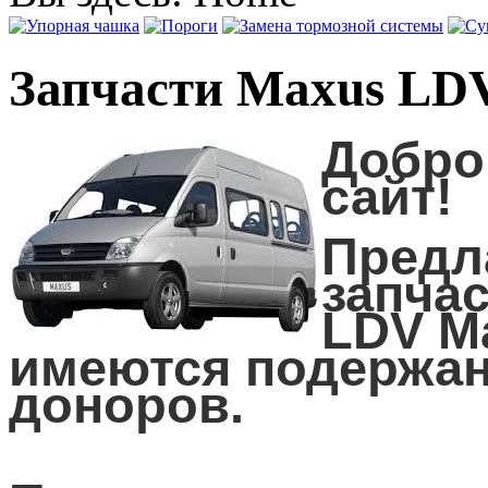
Запчасти Maxus LD
Добро
сайт!
Предл
запча
LDV M
имеются подержан
доноров.